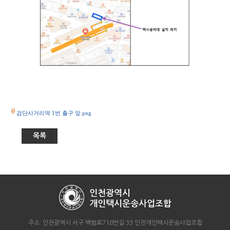
검단사거리역 1번 출구 앞.png
목록
주소: 인천광역시 서구 백범로718번길 33 인천개인택시운송사업조합